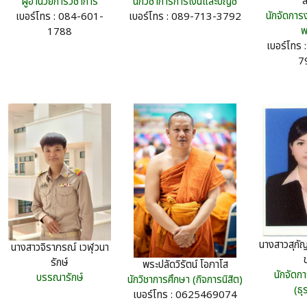
ส
ผู้อำนวยการวิชาการ
นักวิชาการการเงินและบัญชี
นักจัดการง
เบอร์โทร : 084-601-
เบอร์โทร : 089-713-3792
พ
1788
เบอร์โทร
7
นางสาวสุกัญ
นางสาวจิราภรณ์ เวฬุวนา
รักษ์
พระปลัดวิรัตน์ โอภาโส
นักจัดกา
บรรณารักษ์
นักวิชาการศึกษา (กิจการนิสิต)
(ธุ
เบอร์โทร : 0625469074