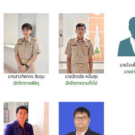
นายใจเพ
นายช่
นางสาวทิพากร สิมรุน
นายฉัตรชัย หมื่นสุข
นักวิชาการพัสดุ
นักจัดการงานทั่วไป