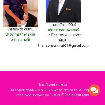
นายธนภัทร ศรีรัตน์
นายผุดผ่อง ตันปาน
นักวิชาการคอมพิวเตอร์
นักวิชาการศึกษา (ฝ่าย
เบอร์โทร : 0926631602
อาคารสถานที่)
อีเมล :
thanaphatsrirat01@gmail.com
วิทยาลัยสงฆ์นครพนม
© copyright@2015-2025 websites.co.th. All rights
reserved. Power by :
บริษัท เว็บไซต์เซอร์วิส จำกัด