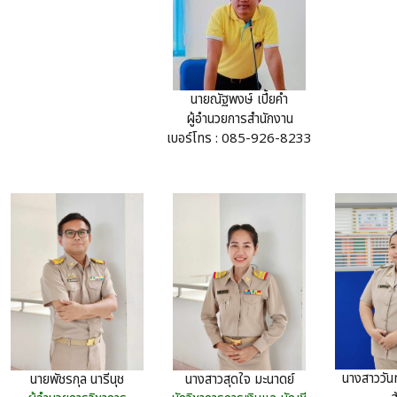
นายณัฐพงษ์ เปี้ยคำ
ผู้อำนวยการสำนักงาน
เบอร์โทร : 085-926-8233
นางสาววัน
นายพัชรกุล นารีนุช
นางสาวสุดใจ มะนาดย์