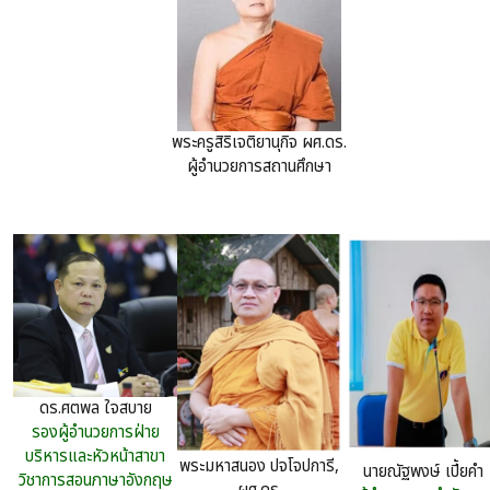
พระครูสิริเจติยานุกิจ ผศ.ดร.
ผู้อำนวยการสถานศึกษา
ดร.ศตพล ใจสบาย
รองผู้อำนวยการฝ่าย
บริหารและหัวหน้าสาขา
พระมหาสนอง ปจโจปการี,
นายณัฐพงษ์ เปี้ยคำ
วิชาการสอนภาษาอังกฤษ