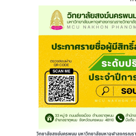
วิทยาลัยสงฆ์นครพนม มหาวิทยาลัยมหาจุฬาลงกรณรา