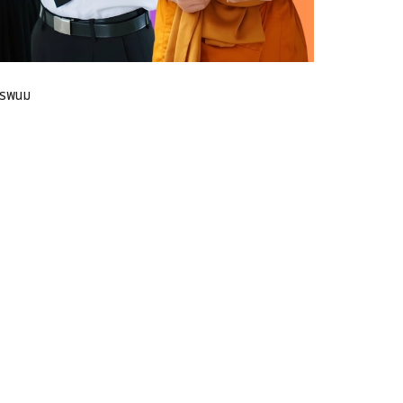
นครพนม