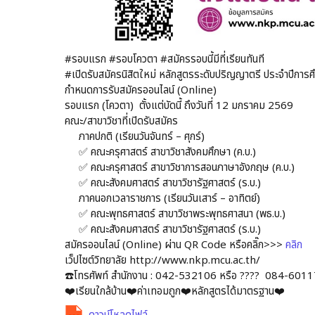
#รอบแรก #รอบโควตา #สมัครรอบนี้มีที่เรียนทันที
#เปิดรับสมัครนิสิตใหม่ หลักสูตรระดับปริญญาตรี ประจำปี
กำหนดการรับสมัครออนไลน์ (Online)
รอบแรก (โควตา) ตั้งแต่บัดนี้ ถึงวันที่ 12 มกราคม 2569
คณะ/สาขาวิชาที่เปิดรับสมัคร
ภาคปกติ (เรียนวันจันทร์ – ศุกร์)
✅ คณะครุศาสตร์ สาขาวิชาสังคมศึกษา (ค.บ.)
✅ คณะครุศาสตร์ สาขาวิชาการสอนภาษาอังกฤษ (ค.บ.)
✅ คณะสังคมศาสตร์ สาขาวิชารัฐศาสตร์ (ร.บ.)
ภาคนอกเวลาราชการ (เรียนวันเสาร์ – อาทิตย์)
✅ คณะพุทธศาสตร์ สาขาวิชาพระพุทธศาสนา (พธ.บ.)
✅ คณะสังคมศาสตร์ สาขาวิชารัฐศาสตร์ (ร.บ.)
สมัครออนไลน์ (Online) ผ่าน QR Code หรือคลิ๊ก>>>
คลิก
เว็ปไซต์วิทยาลัย http://www.nkp.mcu.ac.th/
☎️โทรศัพท์ สำนักงาน : 042-532106 หรือ ???? 084-601
❤️️️เรียนใกล้บ้าน❤️ค่าเทอมถูก❤️หลักสูตรได้มาตรฐาน❤️️️