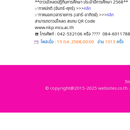
**ดาวน์โหลดปฏิทินการศึกษา ประจำปีการศึกษา 2568**
✅ภาคปกติ (จันทร์-ศุกร์) >>>
คลิก
✅ภาคนอกเวลาราชการ (เสาร์-อาทิตย์) >>>
คลิก
สามารถดาวน์โหลด สแกน QR Code
www.nkp.mcu.ac.th
☎️ โทรศัพท์ : 042-532106 หรือ ???? 084-601178
โพสเมื่อ :
15 ต.ค. 2568,00:00
อ่าน
1013
ครั้ง
วิ
© copyright@2015-2025 websites.co.th. A