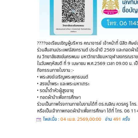
????ขอเรียนเชิญผู้บริหาร คณาจารย์ เจ้าหน้าที่ นิสิต ศิษย์
ร่วมสืบสานประเพณีสงกรานต์ ประจำปี 2569 และทอดผ้าป่
ณ วิทยาลัยสงฆ์นครพนม มหาวิทยาลัยมหาจุฬาลงกรณราชว
ในวันพฤหัสบดี ที่ 9 เมษายน พ.ศ.2569 เวลา 09.00 น. เป็
กิจกรรมภายในงาน :-
• พระสงฆ์เจริญพระพุทธมนต์
• สรงน้ำพระ และพระมหาเถระ
• รดน้ำดำหัวผู้สูงอายุ
• ทอดผ้าป่าเพื่อการศึกษา
ร่วมเป็นภาพโรงทานภายในงานได้ที่ ดร.ณลิณ ควรครู โท
หรือเป็นเจ้าภาพทอดผ้าป่าเพื่อการศึกษา ได้ที่ โทร. 06
โพสเมื่อ :
04 เม.ย. 2569,00:00
อ่าน
491
ครั้ง